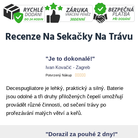
Recenze Na Sekačky Na Trávu
"Je to dokonalé!"
Ivan Kovačić - Zagreb





Potvrzený Nákup
Decespugliatore je lehký, praktický a silný. Baterie
jsou odolné a tři druhy přiložených čepelí umožňují
provádět různé činnosti, od sečení trávy po
prořezávání malých větví a keřů.
"Dorazil za pouhé 2 dny!"