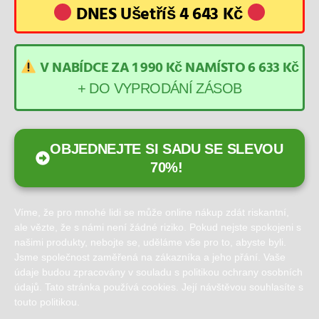
DNES Ušetříš 4 643 Kč
V NABÍDCE ZA 1 990 Kč
NAMÍSTO 6 633 Kč
+ DO VYPRODÁNÍ ZÁSOB
OBJEDNEJTE SI SADU SE SLEVOU
70%!
Víme, že pro mnohé lidi se může online nákup zdát riskantní,
ale vězte, že s námi není žádné riziko. Pokud nejste spokojeni s
našimi produkty, nebojte se, uděláme vše pro to, abyste byli.
Jsme společnost zaměřená na zákazníka a jeho přání. Vaše
údaje budou zpracovány v souladu s politikou ochrany osobních
údajů. Tato stránka používá cookies. Její návštěvou souhlasíte s
touto politikou.