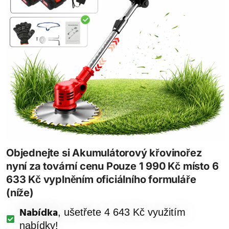
Objednejte si Akumulátorový křovinořez​
nyní za tovární cenu Pouze 1 990 Kč místo 6
633 Kč vyplněním oficiálního formuláře
(níže)
Nabídka
, ušetřete 4 643 Kč využitím
nabídky!