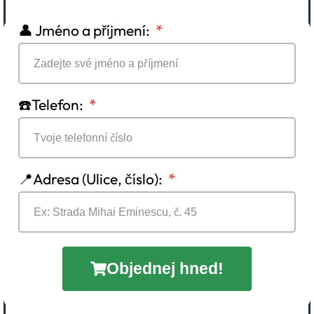
👤 Jméno a příjmení:
☎️Telefon:
📍Adresa (Ulice, číslo):
Objednej hned!